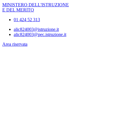
MINISTERO DELL'ISTRUZIONE
E DEL MERITO
01 424 52 313
alic824003@istruzione.it
alic824003@pec.istruzione.it
Area riservata