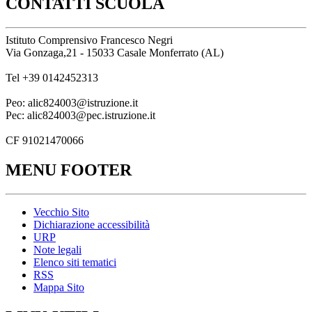
CONTATTI SCUOLA
Istituto Comprensivo Francesco Negri
Via Gonzaga,21 - 15033 Casale Monferrato (AL)
Tel +39 0142452313
Peo: alic824003@istruzione.it
Pec: alic824003@pec.istruzione.it
CF 91021470066
MENU FOOTER
Vecchio Sito
Dichiarazione accessibilità
URP
Note legali
Elenco siti tematici
RSS
Mappa Sito